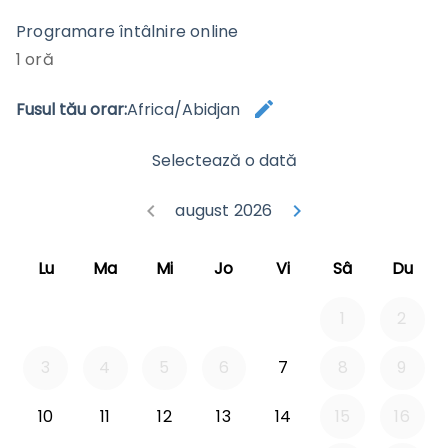
Programare întâlnire online
1 oră
edit
Fusul tău orar:
Africa/Abidjan
Schimbă f
Selectează o dată
keyboard_arrow_left
august 2026
keyboard_arrow_right
Du-te înapoi i
Du-te î
Lu
Ma
Mi
Jo
Vi
Sâ
Du
1
2
3
4
5
6
7
8
9
10
11
12
13
14
15
16